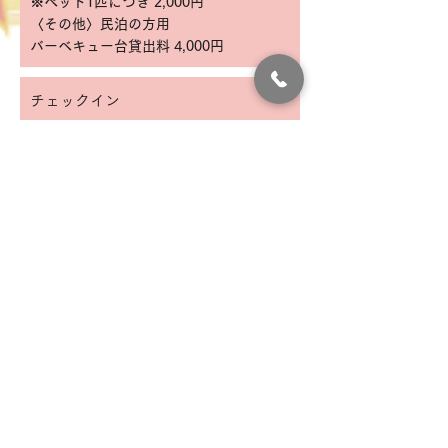
※ペット1匹につき 2,000円
​
〈その他〉民泊の方用
バーベキュー台貸出料 4,000
円
​チェックイン
​15：00 チェックイン時間は要応談
​チェックアウト
​10：00
駐車場
無料駐車場 6台まで可
​その他
釣堀センターから徒歩2分
キッチンはご自由にご利用ください。
お客様用冷蔵庫と製氷機完備していま
す。